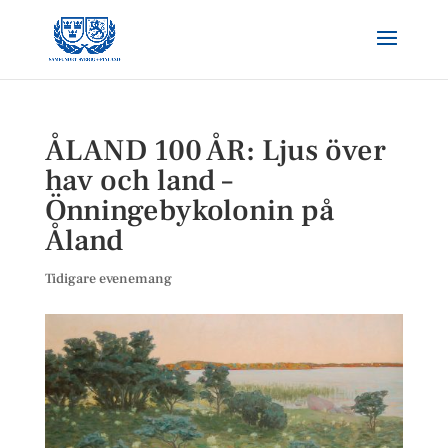
ÅLAND 100 ÅR: Ljus över
hav och land –
Önningebykolonin på
Åland
Tidigare evenemang