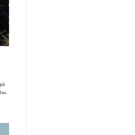
 på
las.