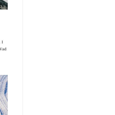
 I
 Vad