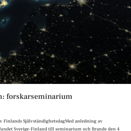
en: forskarseminarium
v Finlands SjälvständighetsdagMed anledning av
undet Sverige-Finland till seminarium och firande den 4