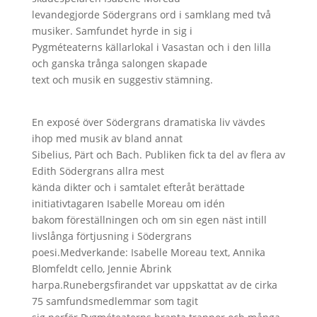
levandegjorde Södergrans ord i samklang med två
musiker. Samfundet hyrde in sig i
Pygméteaterns källarlokal i Vasastan och i den lilla
och ganska trånga salongen skapade
text och musik en suggestiv stämning.
En exposé över Södergrans dramatiska liv vävdes
ihop med musik av bland annat
Sibelius, Pärt och Bach. Publiken fick ta del av flera av
Edith Södergrans allra mest
kända dikter och i samtalet efteråt berättade
initiativtagaren Isabelle Moreau om idén
bakom föreställningen och om sin egen näst intill
livslånga förtjusning i Södergrans
poesi.Medverkande: Isabelle Moreau text, Annika
Blomfeldt cello, Jennie Åbrink
harpa.Runebergsfirandet var uppskattat av de cirka
75 samfundsmedlemmar som tagit